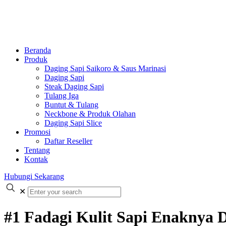
Beranda
Produk
Daging Sapi Saikoro & Saus Marinasi
Daging Sapi
Steak Daging Sapi
Tulang Iga
Buntut & Tulang
Neckbone & Produk Olahan
Daging Sapi Slice
Promosi
Daftar Reseller
Tentang
Kontak
Hubungi Sekarang
✕
#1 Fadagi Kulit Sapi Enaknya