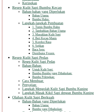
Keringkan
Resep Kulit Sapi Bumbu Kecap
Bahan-bahan yang Diperlukan
Bahan Utama:
Bumbu Halus:
Langkah-langkah Pembuatan
1. Tumis Bumbu Halus
2. Tambahkan Bahan Utama
3. Masukkan Kulit Sapi
4. Beri Kecap Manis
5. Koreksi Rasa
6. Sajikan
Baca Juga:
Distributor Frozen
Resep Kulit Sapi Pedas
Resep Kulit Sapi Pedas
Bahan-Bahan:
Untuk Kulit Sapi:
Bumbu-Bumbu yang Dihaluskan:
Bumbu Pelengkap:
Cara Membuat:
Penyajian:
Langkah Mengolah Kulit Sapi Bumbu Kuning
Langkah Masak Kikil Sapi dengan Bumbu Kuning
Olahan Kulit Sapi Berkuah
Bahan-Bahan yang Diperlukan
Bahan Utama:
Bumbu yang Dihaluskan: