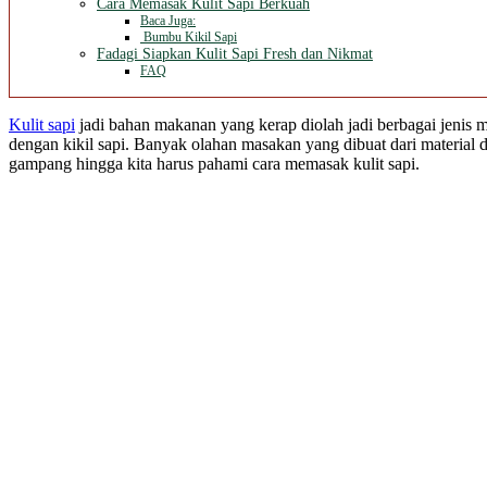
Cara Memasak Kulit Sapi Berkuah
Baca Juga:
Bumbu Kikil Sapi
Fadagi Siapkan Kulit Sapi Fresh dan Nikmat
FAQ
Kulit sapi
jadi bahan makanan yang kerap diolah jadi berbagai jenis
dengan kikil sapi. Banyak olahan masakan yang dibuat dari material da
gampang hingga kita harus pahami cara memasak kulit sapi.